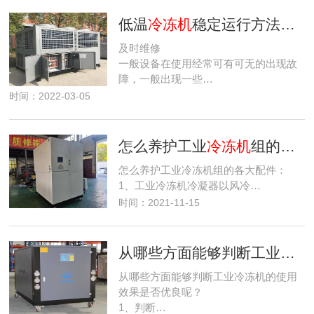
低温
冷冻机
稳定运行方法有哪些？
及时维修
一般设备在使用经常可有可无的出现故
障，一般出现一些…
时间：2022-03-05
怎么养护工业
冷冻机
组的各大配件？
怎么养护工业冷冻机组的各大配件：
1、工业冷冻机冷凝器以风冷…
时间：2021-11-15
从哪些方面能够判断工业
冷冻
从哪些方面能够判断工业冷冻机的使用
效果是否优良呢？
1、判断…