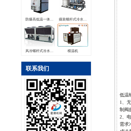
防爆高低温一体…
撬装螺杆式冷水…
风冷螺杆式冷水…
模温机
联系我们
低温
1、
制阀
2、
需求