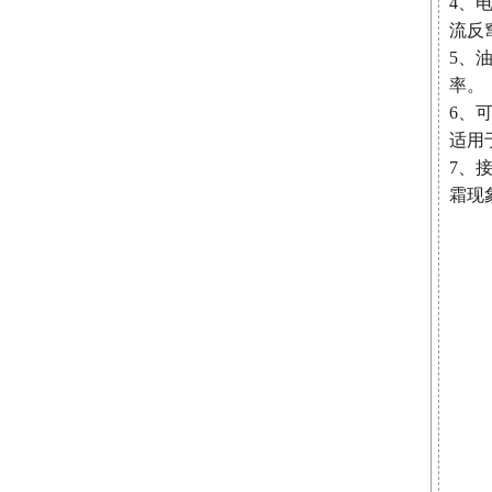
4、
流反
5、
率。
6、
适用
7、
霜现