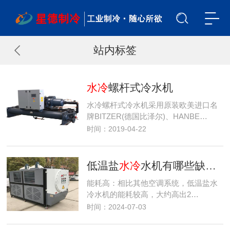
站内标签
水冷
螺杆式冷水机
水冷螺杆式冷水机采用原装欧美进口名
牌BITZER(德国比泽尔)、HANBE…
时间：2019-04-22
低温盐
水冷
水机有哪些缺点？
能耗高：相比其他空调系统，低温盐水
冷水机的能耗较高，大约高出2…
时间：2024-07-03