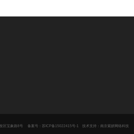
制冷实例
化工新材料新能源…
医药行业应用案例…
机械橡塑应用案例…
电子电镀应用案例…
食品饮料行业案例…
发区宝象路8号
备案号：
苏ICP备15022415号-1
技术支持：
南京紫妍网络科技