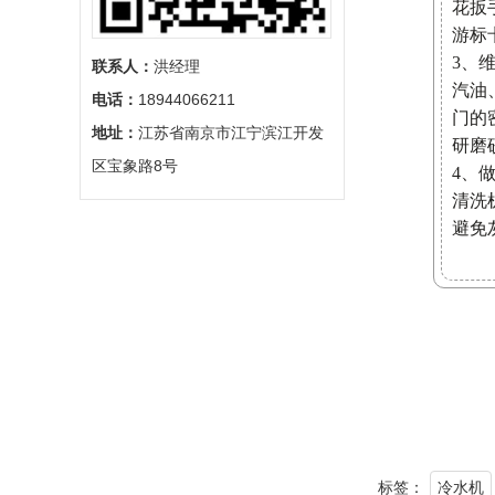
花扳
游标
3、
联系人：
‬洪经理
汽油
电话：
‬18944066211
门的
地址：
‬江苏省南京市江宁滨江开发
研磨
区宝象路8号
4、
清洗
避免
标签：
冷水机