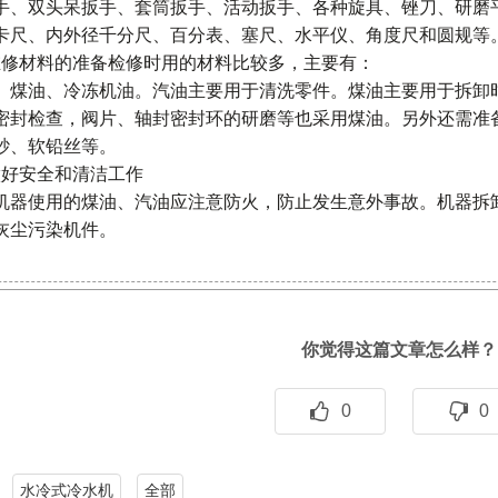
手、双头呆扳手、套筒扳手、活动扳手、各种旋具、锉刀、研磨
卡尺、内外径千分尺、百分表、塞尺、水平仪、角度尺和圆规等
维修材料的准备检修时用的材料比较多，主要有：
、煤油、冷冻机油。汽油主要用于清洗零件。煤油主要用于拆卸
密封检查，阀片、轴封密封环的研磨等也采用煤油。另外还需准
砂、软铅丝等。
做好安全和清洁工作
机器使用的煤油、汽油应注意防火，防止发生意外事故。机器拆
灰尘污染机件。
你觉得这篇文章怎么样？
0
0
水冷式冷水机
全部