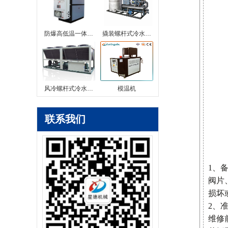
防爆高低温一体…
撬装螺杆式冷水…
风冷螺杆式冷水…
模温机
联系我们
1、
阀片
损坏
2、
维修