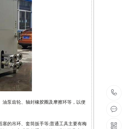
1
、油泵齿轮、轴封橡胶圈及摩擦环等，以便
活塞的吊环、套筒扳手等;普通工具主要有梅