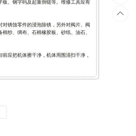
平板、钢字码及起重倒链等。维修工具应有
。
时对锈蚀零件的浸泡除锈，另外对阀片、阀
备棉纱、绸布、石棉橡胶板、砂纸、油石、
卸前应把机体擦干净，机体周围清扫干净，