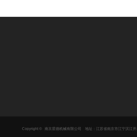
关于我们
产品中心
新闻中心
公司简介
水冷螺杆式冷水机…
公司新闻
企业文化
风冷螺杆式冷水机…
行业新闻
荣誉资质
水冷箱式冷水机
常见问答
风冷箱式冷水机
中低温冷冻机组
Copyright ©
南京星德机械有限公司
地址：江苏省南京市江宁滨江开