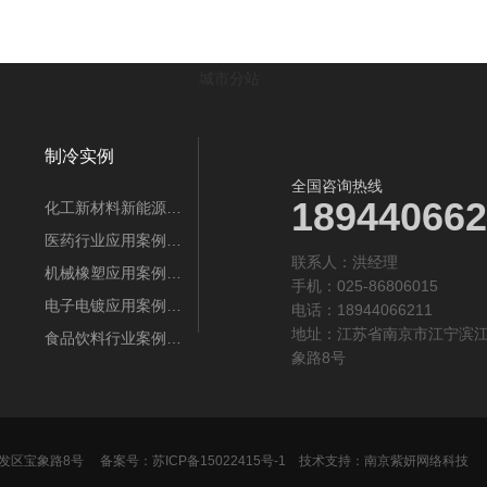
城市分站
制冷实例
全国咨询热线
189440662
化工新材料新能源…
医药行业应用案例…
联系人：‬洪经理
机械橡塑应用案例…
手机：025-86806015
电子电镀应用案例…
电话：18944066211
地址：江苏省南京市江宁滨
食品饮料行业案例…
象路8号
发区宝象路8号
备案号：
苏ICP备15022415号-1
技术支持：
南京紫妍网络科技