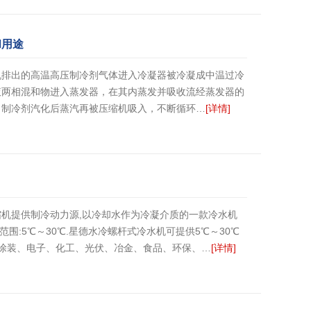
和用途
机排出的高温高压制冷剂气体进入冷凝器被冷凝成中温过冷
液两相混和物进入蒸发器，在其内蒸发并吸收流经蒸发器的
，制冷剂汽化后蒸汽再被压缩机吸入，不断循环…
[详情]
机提供制冷动力源,以冷却水作为冷凝介质的一款冷水机
制范围:5℃～30℃.星德水冷螺杆式冷水机可提供5℃～30℃
、涂装、电子、化工、光伏、冶金、食品、环保、…
[详情]