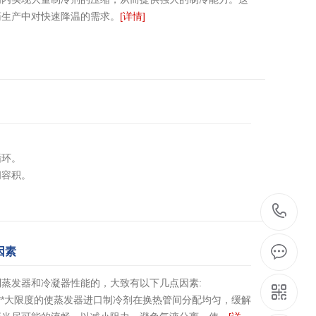
药生产中对快速降温的需求。
[详情]
循环。
间容积。
，由于齿的互相啮合，容积逐步缩小，气体得到压缩。
[详
1
因素
蒸发器和冷凝器性能的，大致有以下几点因素:
**大限度的使蒸发器进口制冷剂在换热管间分配均匀，缓解