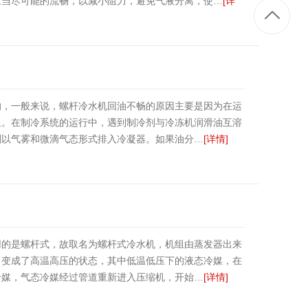
应当尽可能的流畅，以减小阻力，避免气液分离，使…
[详
的，一般来说，螺杆冷水机回油不畅的原因主要是因为在运
象。在制冷系统的运行中，遇到制冷剂与冷冻机润滑油互溶
剂以气雾和微滴气态形式排入冷凝器。如果油分…
[详情]
用的是螺杆式，故取名为螺杆式冷水机，机组由蒸发器出来
，变成了高温高压的状态，其中低温低压下的液态冷媒，在
冷媒，气态冷媒经过管道重新进入压缩机，开始…
[详情]