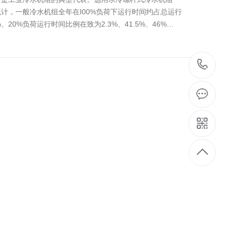
计，一般冷水机组全年在I00%负荷下运行时间约占总运行
%、20%负荷运行时间比例在致为2.3%、41.5%、46%…
1