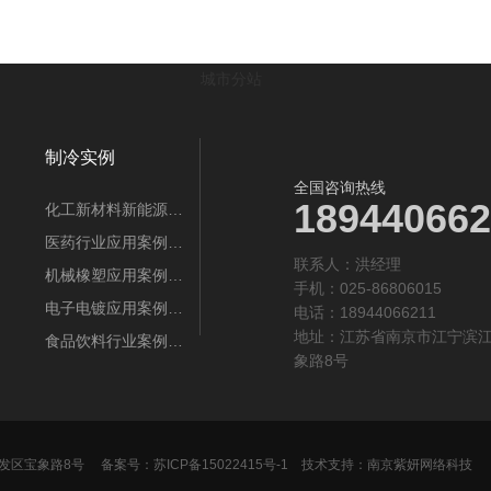
城市分站
制冷实例
全国咨询热线
189440662
化工新材料新能源…
医药行业应用案例…
联系人：‬洪经理
机械橡塑应用案例…
手机：025-86806015
电子电镀应用案例…
电话：18944066211
地址：江苏省南京市江宁滨
食品饮料行业案例…
象路8号
发区宝象路8号
备案号：
苏ICP备15022415号-1
技术支持：
南京紫妍网络科技