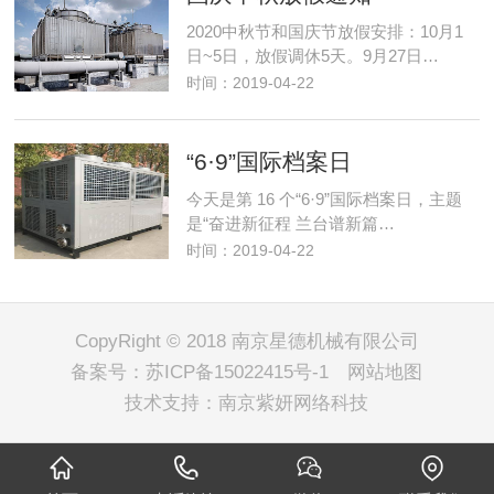
2020中秋节和国庆节放假安排：10月1
日~5日，放假调休5天。9月27日…
时间：2019-04-22
“6·9”国际档案日
今天是第 16 个“6·9”国际档案日，主题
是“奋进新征程 兰台谱新篇…
时间：2019-04-22
CopyRight © 2018 南京星德机械有限公司
备案号：
苏ICP备15022415号-1
网站地图
技术支持：
南京紫妍网络科技