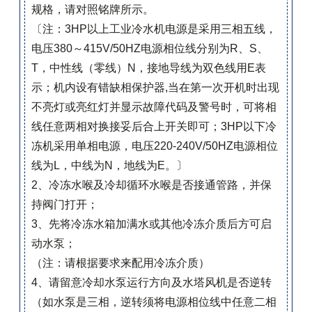
规格，请对照铭牌所示。
〔注：3HP以上工业冷水机电源是采用三相五线，
电压380～415V/50HZ电源相位线分别为R、S、
T，中性线（零线）N，接地导线为双色线用E表
示；机内设有错缺相保护器,当在第一次开机时出现
不亮灯或亮红灯并显示故障代码及警号时，可将相
线任意两相对换接妥后合上开关即可；3HP以下冷
冻机采用单相电源，电压220-240V/50HZ电源相位
线为L，中线为N，地线为E。〕
2、冷冻水喉及冷却循环水喉是否接通管路，并保
持阀门打开；
3、先将冷冻水箱加满水或其他冷冻介质后方可启
动水泵；
（注：请根据要求来配用冷冻介质）
4、请留意冷却水泵运行方向及水塔风机是否逆转
（如水泵是三相，逆转须将电源相位线中任意二相