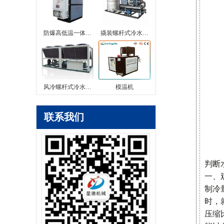
防爆高低温一体…
撬装螺杆式冷水…
风冷螺杆式冷水…
模温机
联系我们
判断
一、
制冷
时，
压缩