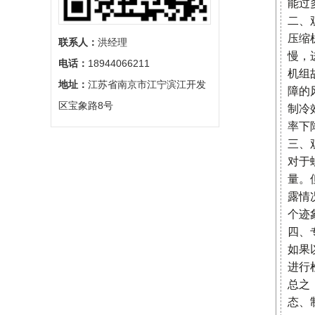
能过
二、
压缩
联系人：
‬洪经理
慢，
电话：
‬18944066211
机组
地址：
‬江苏省南京市江宁滨江开发
障的
区宝象路8号
制冷
率下
三、
对于
量。
露情
个迹
四、
如果
进行
总之
态、